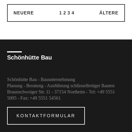
NEUERE
1
2
3
4
ÄLTERE
Schönhütte Bau
Schönhütte Bau - Bauunternehmung
Planung - Beratung - Ausführung schlüsselfertiger Bauten
Braunschweiger Str. 11 - 37154 Northeim - Tel: +49 5551
5095 - Fax: +49 5551 54561
KONTAKTFORMULAR